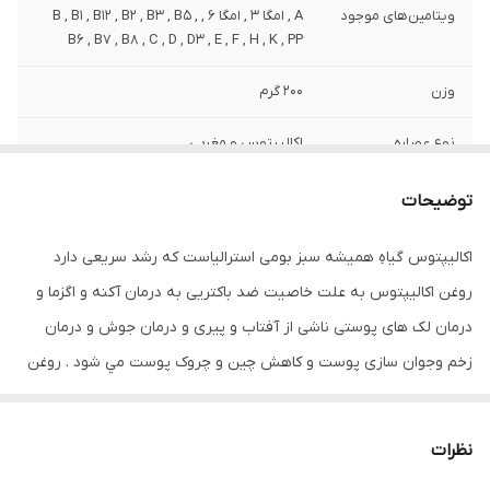
ویتامین‌های موجود
A , امگا 3 , امگا 6 , B , B1 , B12 , B2 , B3 , B5 ,
B6 , B7 , B8 , C , D , D3 , E , F , H , K , PP
وزن
200 گرم
نوع عصاره
اکالیپتوس و مغربی
نوع
مایع
توضیحات
مشخصات ویژه
دارای ویتامین
اکالیپتوس گیاهِ همیشه‌ سبز بومی استرالیاست که رشد سریعی دارد
روغن اکالیپتوس به علت خاصیت ضد باکتریی به درمان آکنه و اگزما و
کشور مبدا برند
ایران
درمان لک های پوستی ناشی از آفتاب و پیری و درمان جوش و درمان
صادر کننده مجوز
سازمان غذا و دارو
زخم وجوان سازی پوست و کاهش چین و چروک پوست مي شود . روغن
گل مغربی : دارای خواص میکروب‌زدایی دارد ، درمان طبیعی ارزشمندی
سازگار با پوست‌های
انواع پوست
برای درمان مشکلات قارچی و باکتریایی پوست‌ می‌باشد. ، در درمان زبری
نظرات
حجم
80 میلی‌لیتر
پوست و اثر از بین بردن پینه پوست مؤثر است . روغن گل مغربی جهت