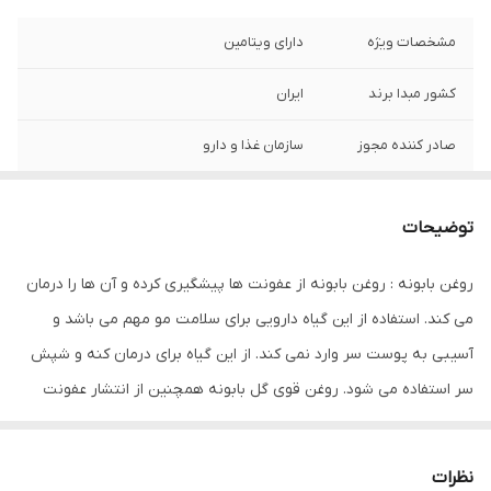
مشخصات ویژه
دارای ویتامین
کشور مبدا برند
ایران
صادر کننده مجوز
سازمان غذا و دارو
سایر توضیحات
- شوره سر و موخوره را درمان می کند.
توضیحات
راهنمای استفاده
مو و ریش و سبیل : 5 قطره چکانده و ماساژ
دهید تا جذب ریشه شود .
روغن بابونه : روغن بابونه از عفونت ها پیشگیری کرده و آن ها را درمان
می کند. استفاده از این گیاه دارویی برای سلامت مو مهم می باشد و
حجم
80 میلی‌لیتر
آسیبی به پوست سر وارد نمی کند. از این گیاه برای درمان کنه و شپش
سر استفاده می شود. روغن قوی گل بابونه همچنین از انتشار عفونت
جلوگیری کرده و عفونت ها را درمان می کند. کاربرد روغن گل بابونه در
صنایع تولید لوازم آرایشی و بهداشتی بسیار زیاد بوده و به ویژه در
نظرات