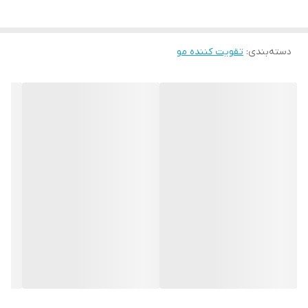
در روغن ها از آسیب سلول‌های پوستی سر جلوگیری می‌کند. این روغن‌
ها با وجود سطح بالای ویتامین و خواص آنتی‌اکسیدانی به مو
دسته‌بندی
:
تقویت کننده مو
درخشش‌خاصی می‌بخشد و باعث افزایش گردش خون موضعی در پوست
و ریشه مو می شود لازم به ذکر است این روغن ها باعث تحریک رشد
ریشه مو و ابرو و مژه و ریش و سبیل می شود و از ریزش مو و ابرو و
مژه و ریش و سبیل جلوگیری می کند ، این روغن درمان کننده رفع مو
خوره و تقویت کننده ریشه مو و ابرو و ریش وسبیل است.