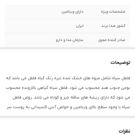
مشخصات ویژه
دارای ویتامین
کشور مبدا برند
ایران
صادر کننده مجوز
سازمان غذا و دارو
سایر توضیحات
- شوره سر و مو خوره را درمان می کند.
توضیحات
راهنمای استفاده
مو و ریش و سبیل : 5 قطره چکانده و ماساژ
دهید تا جذب ریشه شود .
فلفل سیاه شامل میوه های خشک شده تیره رنگ گیاه فلفل می باشد که
بومی جنوب هند محسوب می شود. فلفل سیاه گیاهی بالارونده محسوب
حجم
80 میلی لیتر میلی‌لیتر
می شود که دارای ریشه های ساقه خیز و کوتاه می باشد. روغن‌ فلفل
سیاه با وجود سطح بالای ویتامین و خواص آنتی اکسیدانی به پوست سر
و مو درخشش خاصی می‌ بخشد . روغن فلفل سیاه دارای اسیدهای چرب،
اسید لینولئیک و اسید اولئیک موجود باعث ایجاد رطوبت، نرمی و لطافت
نظرات