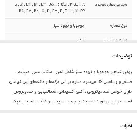
ویتامین‌های موجود
A , امگا 3 , امگا 6 , B , B1 , B12 , B2 , B3 , B5 ,
B6 , B7 , B8 , C , D , D3 , E , F , H , K , PP
نوع عصاره
جوجوبا و قهوه سبز
کشور مبدا برند
ایران
صادر کننده مجوز
سازمان غذا و دارو
توضیحات
سازگار با موهای
آسیب دیده , التهاب و شوره , انواع مو , خشک ,
روغن گیاهی جوجوبا و قهوه سبز شامل آهن ، منگنز، مس، منیزیم ،
رنگ شده , شکننده , عادی , فر , فر و مجعد ,
فسفر و ویتامین B6 می‌شود. علاوه بر این برگ‌ها و دانه‌های این گیاهان
کودکان , مجعد و فر , معمولی , نازک , نازک و
کم‌حجم , وزدار
دارای خواص ضدمیکروبی ، آنتی اکسیدانی، ضدالتهابی و ضدویروس
است. در این روغن ها اسیدهای چرب ، اسید لینولئیک و اسید اولئیک
حجم
80 میلی‌لیتر
موجود باعث ایجاد رطوبت، نرمی و لطافت پوست مو و ریش و سیبیل و
حاوی
روغن جوبابا
مژه و ابرو می‌شود. مصرف روزانه آن باعث رشد آن می شود و پلی‌فنول
نظرات
موجود در آن به جوان‌سازی پوست سر شما کمک می‌کند.
ترکیبات
دارای عصاره