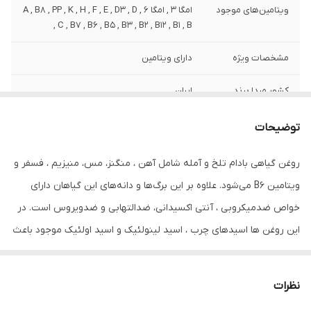
ویتامین‌های موجود
امگا 3 , امگا 6 , A , B8 , PP , K , H , F , E , D3 , D
, C , B7 , B6 , B5 , B3 , B2 , B12 , B1 , B
مشخصات ویژه
دارای ویتامین
کشور مبدا برند
ایران
صادر کننده مجوز
سازمان غذا و دارو
توضیحات
حجم
80 میلی‌لیتر
روغن گیاهی بادام تلخ و آمله شامل آهن ، منگنز، مس، منیزیم ، فسفر و
ویتامین B6 می‌شود. علاوه بر این برگ‌ها و دانه‌های این گیاهان دارای
خواص ضدمیکروبی ، آنتی اکسیدانی، ضدالتهابی و ضدویروس است. در
این روغن ها اسیدهای چرب ، اسید لینولئیک و اسید اولئیک موجود باعث
ایجاد رطوبت، نرمی و لطافت پوست مو و ریش و سیبیل و مژه و ابرو
می‌شود. مصرف روزانه آن باعث رشد آن می شود و پلی‌فنول موجود در
نظرات
آن به جوان‌سازی پوست سر شما کمک می‌کند. آنتی‌اکسیدان‌های موجود