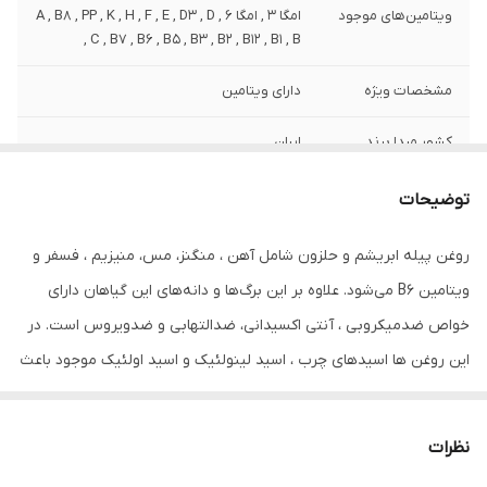
ویتامین‌های موجود
امگا 3 , امگا 6 , A , B8 , PP , K , H , F , E , D3 , D
, C , B7 , B6 , B5 , B3 , B2 , B12 , B1 , B
مشخصات ویژه
دارای ویتامین
کشور مبدا برند
ایران
صادر کننده مجوز
سازمان غذا و دارو
توضیحات
حجم
80 میلی‌لیتر
روغن پیله ابریشم و حلزون شامل آهن ، منگنز، مس، منیزیم ، فسفر و
ویتامین B6 می‌شود. علاوه بر این برگ‌ها و دانه‌های این گیاهان دارای
خواص ضدمیکروبی ، آنتی اکسیدانی، ضدالتهابی و ضدویروس است. در
این روغن ها اسیدهای چرب ، اسید لینولئیک و اسید اولئیک موجود باعث
ایجاد رطوبت، نرمی و لطافت پوست مو و ریش و سیبیل و مژه و ابرو
می‌شود. مصرف روزانه آن باعث رشد آن می شود و پلی‌فنول موجود در
نظرات
آن به جوان‌سازی پوست سر شما کمک می‌کند. آنتی‌اکسیدان‌های موجود