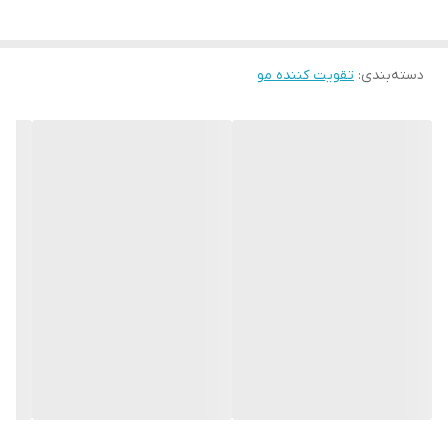
در روغن ها از آسیب سلول‌های پوستی سر جلوگیری می‌کند. این روغن‌
ها با وجود سطح بالای ویتامین و خواص آنتی‌اکسیدانی به مو
دسته‌بندی
:
تقویت کننده مو
درخشش‌خاصی می‌بخشد و باعث افزایش گردش خون موضعی در پوست
و ریشه مو می شود لازم به ذکر است این روغن ها باعث تحریک رشد
ریشه مو و ابرو و مژه و ریش و سبیل می شود و از ریزش مو و ابرو و
مژه و ریش و سبیل جلوگیری می کند ، این روغن درمان کننده رفع مو
خوره و تقویت کننده ریشه مو و ابرو و ریش وسبیل است.