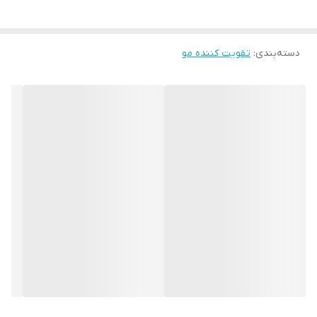
دیگر از فواید روغن جوجوبا که در چند سال اخیر توجه زیادی به آن شده
است، کمک به درمان آلوپسیا یا طاسی منطقه‌ای سر است که طی آن
دسته‌بندی
:
تقویت کننده مو
موها به دلیل عفونت قارچی یا آسیب دیدن پیاز و فولیکول مو از بین
می‌روند.