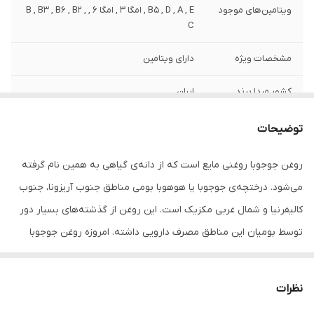
ویتامین‌های موجود
B5 , D , A , E , امگا 3 , امگا 6 , B , B3 , B6 , B2 ,
C
مشخصات ویژه
دارای ویتامین
کشور مبدا برند
ایران
صادر کننده مجوز
سازمان غذا و دارو
توضیحات
حجم
80 میلی لیتر میلی‌لیتر
روغن جوجوبا روغنی مایع است که از دانه‌ی گیاهی به همین نام گرفته
می‌شود. درختچه‌ی جوجوبا یا هوهوبا بومی مناطق جنوب آریزونا، جنوب
کالیفرنیا و شمال غربی مکزیک است. این روغن از گذشته‌های بسیار دور
توسط بومیان این مناطق مصرف دارویی داشته. امروزه روغن جوجوبا
تبدیل به یکی از رایج‌ترین روش‌های درمان برای مو و ریش وسبیل و
ابرو و مژه از این روغن استفاده می‌کنند، چرا که می‌تواند رویش را تحریک
نظرات
کند و باعث درخشندگی و نرم کنندگی مو های سر وصورت می شود .یکی