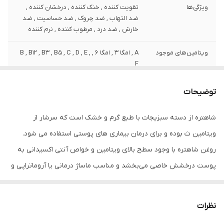
ویژگی‌ها
تقویت کننده , خنک کننده , درخشان کننده ,
ضد التهاب , ضد چروک , ضد حساسیت , ضد
خارش , ضد درد , مرطوب کننده , نرم کننده
ویتامین‌های موجود
A , امگا 3 , امگا 6 , B , B12 , B3 , B5 , C , D , E ,
F
وزن
120 گرم
توضیحات
نوع عصاره
شاهتره
شاهتره از دسته سبزیجات با طبع گرم و خشک است که سرشار از
ویتامین ث بوده و برای درمان بیماری های پوستی استفاده می شود.
نوع
مایع
روغن‌ شاهتره با وجود سطح بالای ویتامین و خواص آنتی اکسیدانی به
مشخصات ویژه
دارای ویتامین
پوست درخشش خاصی می‌بخشد و مناسب ماساژ درمانی یا آروماتراپی و
کشور مبدا برند
ایران
جهت دردهای مزمن و ضد اسپاسم و درد مفاصل و آرتروز و کمر درد و
روماتیسم مناسب است ، روغن شاهتره اثر آرامبخش و ضددرد و دارای
صادر کننده مجوز
سازمان غذا و دارو
نظرات
خاصیت ضد باکتریی ، ضد قارچی و درمان کننده تبخال است ، به درمان