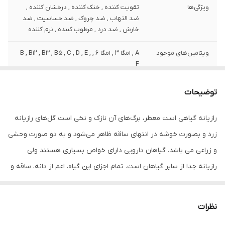
ویژگی‌ها
تقویت کننده , خنک کننده , درخشان کننده ,
ضد التهاب , ضد چروک , ضد حساسیت , ضد
خارش , ضد درد , مرطوب کننده , نرم کننده
ویتامین‌های موجود
A , امگا 3 , امگا 6 , B , B12 , B3 , B5 , C , D , E ,
F
وزن
120 گرم
توضیحات
نوع عصاره
رازیانه
رازیانه گیاهی است معطر، برگ‌های آن نازک و نخی است گل‌های رازیانه
زرد و بصورت خوشه در انتهای ساقه ظاهر می‌شود و به دو صورت وحشی
نوع
مایع
و زراعی می باشد. گیاهان دارویی دارای خواص بسیاری هستند ولی
مشخصات ویژه
دارای ویتامین
رازیانه جدا از سایر گیاهان است. تمام اجزای این گیاه، اعم از دانه، ساقه و
کشور مبدا برند
ایران
برگ، منبع ویتامین B و C هستند که سبب سنتز کلاژن و حفظ جوانی می
شوند.بسیاری از کشورها از این گیاه معطر در ساخت لوازم آرایشی و
صادر کننده مجوز
سازمان غذا و دارو
نظرات
بهداشتی طبیعی استفاده می‌کنند. روغن‌ رازیانه با وجود سطح بالای