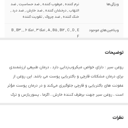
ویژگی‌ها
نرم کننده , مرطوب کننده , ضد حساسیت , ضد
التهاب , درخشان کننده , ضد خارش , ضد درد ,
خنک کننده , ضد چروک , تقویت کننده
ویتامین‌های موجود
A , B5 , B12 , C , D , E , امگا 3 , امگا 6 , B , B3 ,
F
وزن
120 گرم
توضیحات
نوع عصاره
عصاره سیر
روغن سیر : دارای خواص میکروب‌زدایی دارد ، درمان طبیعی ارزشمندی
برای درمان مشکلات قارچی و باکتریایی پوست می باشد. این روغن از
مشخصات ویژه
دارای ویتامین
عفونت های باکتریایی و قارچی جلوگیری می‌کند و در درمان پوست مؤثر
کشور مبدا برند
ایران
است ، روغن سیر جهت برطرف کننده خارش ، اگزما ، پسوریازس و ترک
صادر کننده مجوز
سازمان غذا و دارو
‌های پوستی و زگیل و میخچه می باشد و همچنین یک ضد آفتاب
طبیعی و ضد لک صورت است و تولید کلاژن را افزایش داده و سبب
سایر مشخصات
از بین بردن قارچ‌ها جوان سازی پوست صورت و
نظرات
کاهش چین و چروک پوست و ترميم زخم پوست مي شود ، برای رفع بوی
بدن تقویت فرآیند بهبود زخم درمان آکنه و