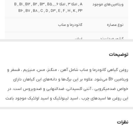
ویتامین‌های موجود
A , امگا 3 , امگا 6 , B , B1 , B12 , B2 , B3 , B5 ,
B6 , B7 , B8 , C , D , D3 , E , F , H , K , PP
نوع عصاره
گانودرما و عناب
کشور مبدا برند
ایران
صادر کننده مجوز
سازمان غذا و دارو
توضیحات
سازگار با موهای
آسیب دیده , التهاب و شوره , انواع مو , خشک ,
روغن گیاهی گانودرما و عناب شامل آهن ، منگنز، مس، منیزیم ، فسفر و
رنگ شده , شکننده , عادی , فر , فر و مجعد ,
ویتامین B6 می‌شود. علاوه بر این برگ‌ها و دانه‌های این گیاهان دارای
کودکان , مجعد و فر , معمولی , نازک , نازک و
کم‌حجم , وزدار
خواص ضدمیکروبی ، آنتی اکسیدانی، ضدالتهابی و ضدویروس است. در
این روغن ها اسیدهای چرب ، اسید لینولئیک و اسید اولئیک موجود باعث
حجم
80 میلی‌لیتر
ایجاد رطوبت، نرمی و لطافت پوست مو و ریش و سیبیل و مژه و ابرو
حاوی
روغن زیتون
می‌شود. مصرف روزانه آن باعث رشد آن می شود و پلی‌فنول موجود در
نظرات
آن به جوان‌سازی پوست سر شما کمک می‌کند. آنتی‌اکسیدان‌های موجود
ترکیبات
دارای عصاره