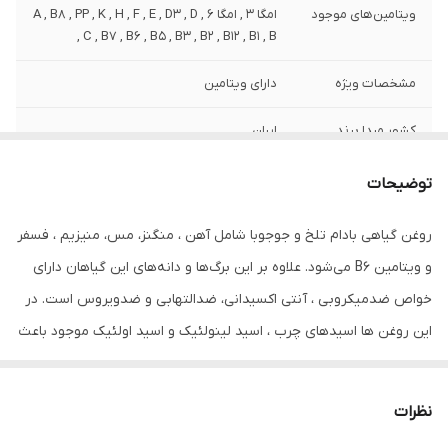
ویتامین‌های موجود
امگا 3 , امگا 6 , A , B8 , PP , K , H , F , E , D3 , D
, C , B7 , B6 , B5 , B3 , B2 , B12 , B1 , B
مشخصات ویژه
دارای ویتامین
کشور مبدا برند
ایران
صادر کننده مجوز
سازمان غذا و دارو
توضیحات
حجم
80 میلی‌لیتر
روغن گیاهی بادام تلخ و جوجوبا شامل آهن ، منگنز، مس، منیزیم ، فسفر
و ویتامین B6 می‌شود. علاوه بر این برگ‌ها و دانه‌های این گیاهان دارای
خواص ضدمیکروبی ، آنتی اکسیدانی، ضدالتهابی و ضدویروس است. در
این روغن ها اسیدهای چرب ، اسید لینولئیک و اسید اولئیک موجود باعث
ایجاد رطوبت، نرمی و لطافت پوست مو و ریش و سیبیل و مژه و ابرو
می‌شود. مصرف روزانه آن باعث رشد آن می شود و پلی‌فنول موجود در
نظرات
آن به جوان‌سازی پوست سر شما کمک می‌کند. آنتی‌اکسیدان‌های موجود