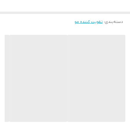
در روغن ها از آسیب سلول‌های پوستی سر جلوگیری می‌کند. این روغن‌
ها با وجود سطح بالای ویتامین و خواص آنتی‌اکسیدانی به مو
دسته‌بندی
:
تقویت کننده مو
درخشش‌خاصی می‌بخشد و باعث افزایش گردش خون موضعی در پوست
و ریشه مو می شود لازم به ذکر است این روغن ها باعث تحریک رشد
ریشه مو و ابرو و مژه و ریش و سبیل می شود و از ریزش مو و ابرو و
مژه و ریش و سبیل جلوگیری می کند ، این روغن درمان کننده رفع مو
خوره و تقویت کننده ریشه مو و ابرو و ریش وسبیل است.