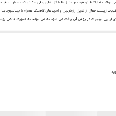
می تواند به ارتفاع دو فوت برسد..زوفا با گل های رنگی بنفش که بسیار معطر ه
80 میلی لیتر میلی‌لیتر
بات زیست فعال از قبیل رزماریین و اسیدهای کافئیک همراه با پینانیون، بتا پی
ری از این ترکیبات در روغن آن یافت می شود که می تواند به صورت خالص بوس
خواص آنتی اکسیدانی به مو درخشش خاصی می بخشد . روغن سنجد دارای اسیدها
 مژه و ابرو می‌شود. مصرف روزانه آن باعث رشد آن می شود و پلی‌فنول موج
های پوستی سر جلوگیری می‌کند. روغن‌ زوفا باعث افزایش گردش خون موضعی د
یل می شود و از ریزش مو و ابرو و مژه و ریش وسبیل جلوگیری می کند ، روغ
ید.