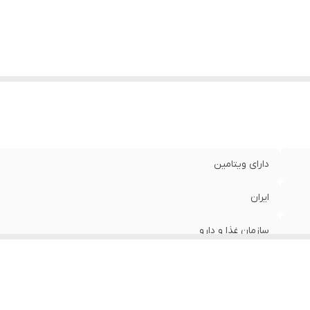
تفاده
:
شود .
جم
:
80 میلی لیتر میلی‌لیتر
دارای ویتامین
ایران
سازمان غذا و دارو
- شوره سر و موخوره را درمان می کند.
مو و ریش و سبیل : 5 قطره چکانده و ماساژ دهید تا جذب ریشه شود .