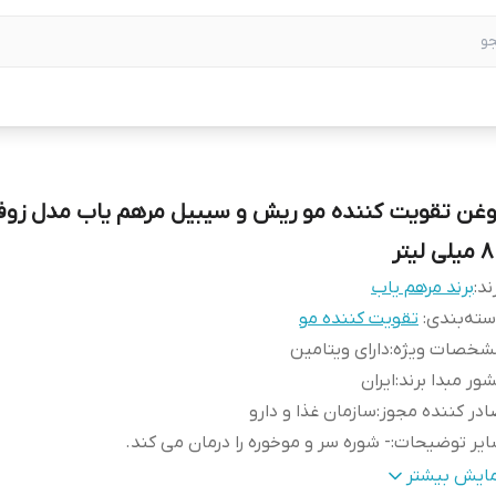
وغن تقویت کننده مو ریش و سیبیل مرهم یاب مدل زوف
لی لیتر
ند:
برند مرهم یاب
ته‌بندی
:
تقویت کننده مو
شخصات ویژه
:
دارای ویتامین
ور مبدا برند
:
ایران
در کننده مجوز
:
سازمان غذا و دارو
ایر توضیحات
:
- شوره سر و موخوره را درمان می کند.
هنمای
مو و ریش و سبیل : 5 قطره چکانده و ماساژ دهید
مایش بیشتر