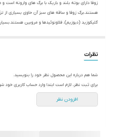
زوفا دارای بوته بلند و باریک با برگ های وارونه است و 
حجم
هستند.برگ زوفا و ساقه های سبز آن حاوی بسیاری از ترکی
گلیکوزید (دیوزیم)، فلاونوئیدها و مروبین هستند.بسیا
تولید شود.روغن‌ زوفا با وجود سطح بالای ویتامین و 
ایجاد رطوبت، نرمی و لطافت پوست مو و ریش و سیبیل و
آنتی‌اکسیدان‌های موجود در روغن زوفا از آسیب سلول‌
نظرات
روغن باعث تحریک رشد ریشه مو و ابرو و مژه و ریش وسب
ریشه مو و ابرو و ریش وسبیل است.
شما هم درباره این محصول نظر خود را بنویسید.
برای ثبت نظر، لازم است ابتدا وارد حساب کاربری خود شو
افزودن نظر