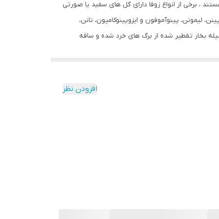
ستند ، برخی از انواع زوفا دارای گل های سفید یا صورتی
نن، لیمونن، پینوآموفون و ایزوپینوکامپون، تانن،
یله بخار تقطیر شده از برگ های خرد شده و ساقه
ی چرب، اسید لینولئیک و اسید اولئیک موجود باعث
ود در آن به جوان‌سازی پوست سر شما کمک می‌کند.
ر پوست و ریشه مو می شود لازم به ذکر است این
افزودن نظر
ن زوفا درمان کننده رفع مو خوره و تقویت کننده