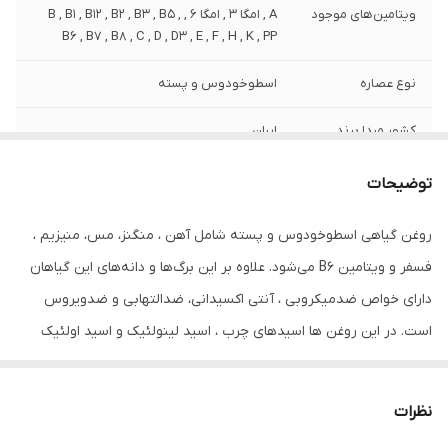
ویتامین‌های موجود
A , امگا 3 , امگا 6 , B , B1 , B12 , B2 , B3 , B5 ,
B6 , B7 , B8 , C , D , D3 , E , F , H , K , PP
نوع عصاره
اسطوخودوس و پسته
کشور مبدا برند
ایران
صادر کننده مجوز
سازمان غذا و دارو
توضیحات
سازگار با موهای
آسیب دیده , التهاب و شوره , انواع مو , خشک ,
روغن گیاهی اسطوخودوس و پسته شامل آهن ، منگنز، مس، منیزیم ،
رنگ شده , شکننده , عادی , فر , فر و مجعد ,
فسفر و ویتامین B6 می‌شود. علاوه بر این برگ‌ها و دانه‌های این گیاهان
کودکان , مجعد و فر , معمولی , نازک , نازک و
کم‌حجم , وزدار
دارای خواص ضدمیکروبی ، آنتی اکسیدانی، ضدالتهابی و ضدویروس
است. در این روغن ها اسیدهای چرب ، اسید لینولئیک و اسید اولئیک
حجم
80 میلی‌لیتر
موجود باعث ایجاد رطوبت، نرمی و لطافت پوست مو و ریش و سیبیل و
حاوی
روغن زیتون
مژه و ابرو می‌شود. مصرف روزانه آن باعث رشد آن می شود و پلی‌فنول
نظرات
موجود در آن به جوان‌سازی پوست سر شما کمک می‌کند.
ترکیبات
دارای عصاره