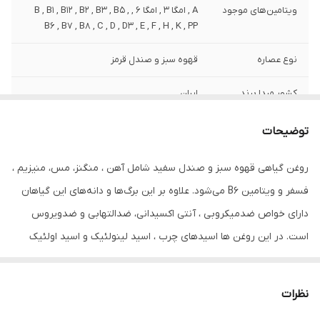
ویتامین‌های موجود
A , امگا 3 , امگا 6 , B , B1 , B12 , B2 , B3 , B5 ,
B6 , B7 , B8 , C , D , D3 , E , F , H , K , PP
نوع عصاره
قهوه سبز و صندل قرمز
کشور مبدا برند
ایران
صادر کننده مجوز
سازمان غذا و دارو
توضیحات
سازگار با موهای
آسیب دیده , التهاب و شوره , انواع مو , خشک ,
روغن گیاهی قهوه سبز و صندل سفید شامل آهن ، منگنز، مس، منیزیم ،
رنگ شده , شکننده , عادی , فر , فر و مجعد ,
فسفر و ویتامین B6 می‌شود. علاوه بر این برگ‌ها و دانه‌های این گیاهان
کودکان , مجعد و فر , معمولی , نازک , نازک و
کم‌حجم , وزدار
دارای خواص ضدمیکروبی ، آنتی اکسیدانی، ضدالتهابی و ضدویروس
است. در این روغن ها اسیدهای چرب ، اسید لینولئیک و اسید اولئیک
حجم
80 میلی‌لیتر
موجود باعث ایجاد رطوبت، نرمی و لطافت پوست مو و ریش و سیبیل و
حاوی
روغن زیتون
مژه و ابرو می‌شود. مصرف روزانه آن باعث رشد آن می شود و پلی‌فنول
نظرات
موجود در آن به جوان‌سازی پوست سر شما کمک می‌کند.
ترکیبات
دارای عصاره