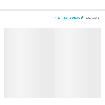
راهنمای استفاده
نحوه مصرف : پوست : صورت یا ناحیه دیگری
از پوست خود را به مدت یک دقیقه با حوله
گرم و مرطوب بپوشانید . بعد حوله را بردارید و
دسته‌بندی
:
لوسیون و روغن بدن
حدود 5 قطره روغن جوانه گندم را روی پوست
خود ماساژ دهید تا جذب شود .
حجم
80 میلی لیتر میلی‌لیتر
حاوی
الانتئین ،کلاژن ، امگا 3،6،9 ،ریبوفلاوین،
پانتونیک اسید، تیامین، پیریدوکسین، ویتامین
E