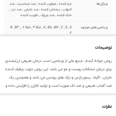
ویژگی‌ها
نرم کننده , مرطوب کننده , ضد حساسیت , ضد
التهاب , درخشان کننده , ضد خارش , ضد درد ,
خنک کننده , ضد چروک , تقویت کننده
ویتامین‌های موجود
A , B5 , B12 , C , D , E , امگا 3 , امگا 6 , B , B3 ,
F
وزن
80 گرم
توضیحات
نوع عصاره
جوانه گندم
روغن جوانه گندم : منبع عالی از ویتامین است، درمان طبیعی ارزشمندی
برای درمان مشکلات پوست و مو می باشد. این روغن جهت برطرف کننده
مشخصات ویژه
دارای ویتامین
خارش ، اگزما ، پسوریازس و ترک ‌های پوستی می باشد و همچنین یک
کشور مبدا برند
ایران
ضد آفتاب طبیعی و ضد لک صورت است و تولید کلاژن را افزایش داده و
صادر کننده مجوز
سازمان غذا و دارو
سبب کاهش چین و چروک پوست و ترميم زخم پوست مي شود ، برای
رفع بوی بد پا مناسب است .
سازگار با پوست‌های
خشک , چرب , حساس , معمولی , انواع پوست
نظرات