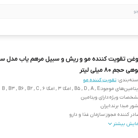
وغن تقویت کننده مو و ریش و سبیل مرهم یاب مدل سر
هی حجم 80 میلی لیتر
ته‌بندی
:
تقویت کننده مو
تامین‌های موجود
:
B5 , D , A , E , امگا 3 , امگا 6 , B , B3 , B6 , B2 , C
شخصات ویژه
:
دارای ویتامین
ور مبدا برند
:
ایران
در کننده مجوز
:
سازمان غذا و دارو
جم
:
80 میلی لیتر میلی‌لیتر
مایش بیشتر