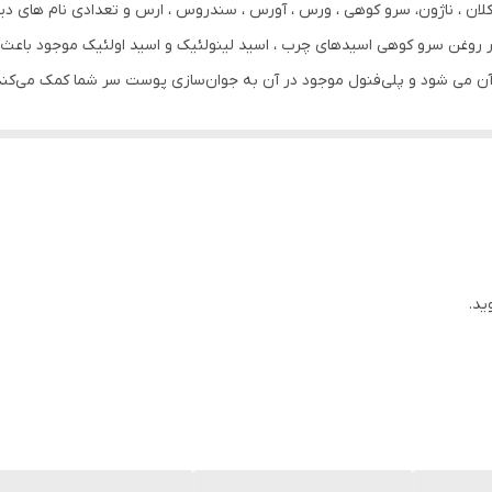
لان ، ناژون، سرو کوهی ، ورس ، آورس ، سندروس ، ارس و تعدادی نام های دیگ
.در روغن سرو کوهی اسیدهای چرب ، اسید لینولئیک و اسید اولئیک موجود باع
آن می شود و پلی‌فنول موجود در آن به جوان‌سازی پوست سر شما کمک می‌کند.
 کوهی با وجود سطح بالای ویتامین و خواص آنتی‌اکسیدانی به مو درخشش‌ 
عث تحریک رشد ریشه مو و ابرو و مژه و ریش و سبیل می شود و از ریزش مو و
شه مو و ابرو و ریش و سبیل است.
ید.