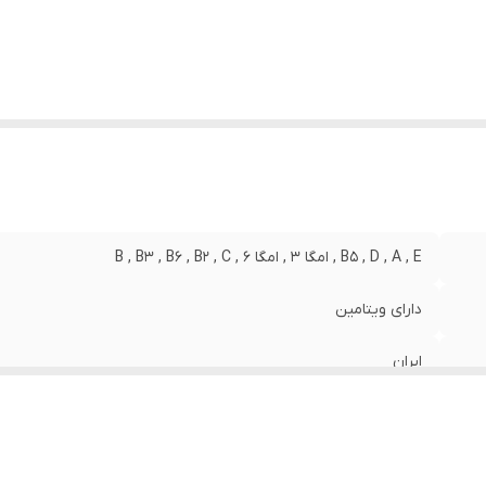
B5 , D , A , E , امگا 3 , امگا 6 , B , B3 , B6 , B2 , C
دارای ویتامین
ایران
سازمان غذا و دارو
80 میلی لیتر میلی‌لیتر