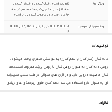
ویژگی‌ها
تقویت کننده , خنک کننده , درخشان کننده ,
ضد التهاب , ضد چروک , ضد حساسیت , ضد
خارش , ضد درد , مرطوب کننده , نرم کننده
ویتامین‌های موجود
A , امگا 3 , امگا 6 , B , B12 , B3 , B5 , C , D , E ,
F
نوع عصاره
کتان
توضیحات
نوع
مایع
دانه کتان (بذر کتان یا تخم کتان) به دو شکل ظاهری یافت می‌شود .
روغن دانه کتان به عنوان روغن کتان یا روغن بزرک، معروف است.تخم
مشخصات ویژه
دارای ویتامین
کتان خاصیت دارویی دارد و در قرن های متوالی در طب سنتی مدیترانه
کشور مبدا برند
ایران
ای به عنوان دارو استفاده می شد. تخم کتان حاوی ریزمغذی های زیادی
صادر کننده مجوز
سازمان غذا و دارو
همچون فیبر، منگنز، ویتامین B1 و اسیدچرب ضروری آلفالینولینک اسید
که به امگا 3 معروف است، می باشد. روغن‌ دانه کتان با وجود سطح بالای
سازگار با پوست‌های
انواع پوست
نظرات
ویتامین و امگا 3 و6 و خواص آنتی اکسیدانی به پوست درخشش خاصی