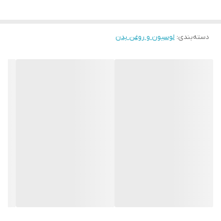
حجم
80 میلی لیتر میلی‌لیتر
می بخشد . روغن دانه کتان خستگی ، ساییدگی ، پارگی پوست یا ترک بدن
را از بین می برد و به علت خاصیت ضد باکتریی به درمان آکنه و اگزما و
حاوی
الانتئین ، پروتیین ،کلاژن ، امگا 3،6،9 ،
دسته‌بندی
:
لوسیون و روغن بدن
درمان لک های پوستی ناشی از آفتاب و پیری و درمان جوش و درمان
ریبوفلاوین ، پانتونیک اسید ، تیامین ،
پیریدوکسین ، ویتامین ب12، اسید فولیک و
زخم و همچنین جوان سازی پوست و کاهش چین و چروک آن کمک می
بیوتین
کند و تقویت کننده مناسب برای ناخن می باشد .
ترکیبات
دارای روغن