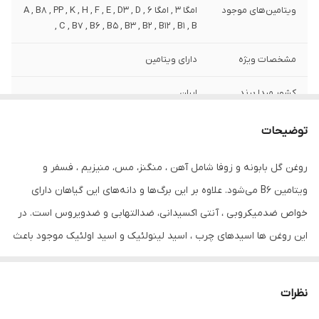
ویتامین‌های موجود
امگا 3 , امگا 6 , A , B8 , PP , K , H , F , E , D3 , D
, C , B7 , B6 , B5 , B3 , B2 , B12 , B1 , B
مشخصات ویژه
دارای ویتامین
کشور مبدا برند
ایران
صادر کننده مجوز
سازمان غذا و دارو
توضیحات
حجم
80 میلی‌لیتر
روغن گل بابونه و زوفا شامل آهن ، منگنز، مس، منیزیم ، فسفر و
ویتامین B6 می‌شود. علاوه بر این برگ‌ها و دانه‌های این گیاهان دارای
خواص ضدمیکروبی ، آنتی اکسیدانی، ضدالتهابی و ضدویروس است. در
این روغن ها اسیدهای چرب ، اسید لینولئیک و اسید اولئیک موجود باعث
ایجاد رطوبت، نرمی و لطافت پوست مو و ریش و سیبیل و مژه و ابرو
می‌شود. مصرف روزانه آن باعث رشد آن می شود و پلی‌فنول موجود در
نظرات
آن به جوان‌سازی پوست سر شما کمک می‌کند. آنتی‌اکسیدان‌های موجود