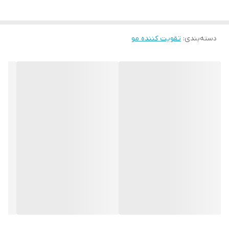
در روغن ها از آسیب سلول‌های پوستی سر جلوگیری می‌کند. این روغن‌
ها با وجود سطح بالای ویتامین و خواص آنتی‌اکسیدانی به مو
دسته‌بندی
:
تقویت کننده مو
درخشش‌خاصی می‌بخشد و باعث افزایش گردش خون موضعی در پوست
و ریشه مو می شود لازم به ذکر است این روغن ها باعث تحریک رشد
ریشه مو و ابرو و مژه و ریش و سبیل می شود و از ریزش مو و ابرو و
مژه و ریش و سبیل جلوگیری می کند ، این روغن درمان کننده رفع مو
خوره و تقویت کننده ریشه مو و ابرو و ریش وسبیل است.