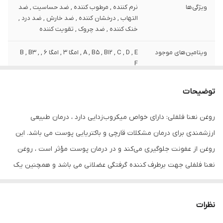
ویژگی‌ها
نرم کننده , مرطوب کننده , ضد حساسیت , ضد
التهاب , درخشان کننده , ضد خارش , ضد درد ,
خنک کننده , ضد چروک , تقویت کننده
ویتامین‌های موجود
A , B5 , B12 , C , D , E , امگا 3 , امگا 6 , B , B3 ,
F
وزن
120 گرم
توضیحات
نوع عصاره
عصاره نعنا فلفلی
روغن نعنا فلفلی: دارای خواص میکروب‌زدایی دارد ، درمان طبیعی
ارزشمندی برای درمان مشکلات قارچی و باکتریایی پوست می باشد. این
مشخصات ویژه
دارای ویتامین
روغن از عفونت جلوگیری می‌کند و در درمان پوست مؤثر است ، روغن
کشور مبدا برند
ایران
نعنا فلفلی جهت برطرف کننده گرفتگی عضلانی می باشد و همچنین یک
صادر کننده مجوز
سازمان غذا و دارو
ضد آفتاب طبیعی است و تولید کلاژن را افزایش داده و سبب کاهش
چین و چروک پوست و ترميم زخم پوست مي شود . همچنین جهت رفع
سایر مشخصات
از بین بردن قارچ‌ها جوان سازی پوست صورت
نظرات
نیش حشرات و آفتاب سوختگی استفاده می شود و در ماساژ درمانی کاربرد
تقویت فرآیند بهبود زخم درمان آکنه و جوش