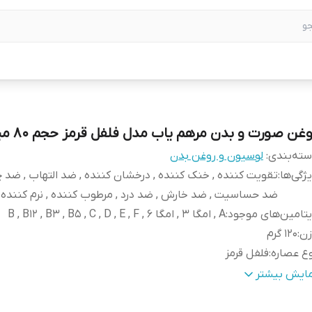
غن صورت و بدن مرهم یاب مدل فلفل قرمز حجم 80 میلی لیتر
ته‌بندی
:
لوسیون و روغن بدن
ژگی‌ها
:
تقویت کننده , خنک کننده , درخشان کننده , ضد التهاب , ضد چ
ضد حساسیت , ضد خارش , ضد درد , مرطوب کننده , نرم کننده
تامین‌های موجود
:
A , امگا 3 , امگا 6 , B , B12 , B3 , B5 , C , D , E , F
زن
:
120 گرم
ع عصاره
:
فلفل قرمز
ع
:
مایع
مایش بیشتر
شخصات ویژه
:
دارای ویتامین