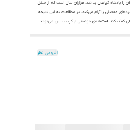
ن را پادشاه گیاهان بدانند. هزاران سال است که از فلفل
د‌های مفصلی را آرام می‌کند. در مطالعات به این نتیجه
ی کمک کند. استفاده‌ی موضعی از کپسایسین می‌تواند
 ضدباکتریایی است. این نوع فلفل خواص ضدقارچی هم
ا آروماتراپی و جهت دردهای مزمن و میگرن و
د درد و دارای خاصیت ضد باکتریی و ضد قارچی است ،
افزودن نظر
ن باعث جوانسازی پوست و کاهش چین و چروک و رفع