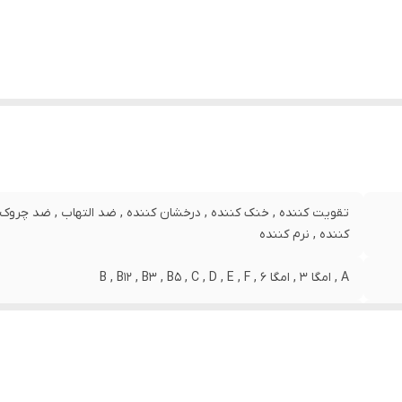
ور مبدا برند
:
ایران
در کننده مجوز
:
سازمان غذا و دارو
زگار با پوست‌های
:
انواع پوست
جم
:
80 میلی لیتر میلی‌لیتر
اوی
:
الانتئین ،کلاژن ، امگا 3،6،9 ،ریبوفلاوین، پانتونیک اسید، تیامین،
پیریدوکسین، ویتامین E
کیبات
:
دارای روغن
تقویت کننده , خنک کننده , درخشان کننده , ضد التهاب , ضد چرو
کننده , نرم کننده
A , امگا 3 , امگا 6 , B , B12 , B3 , B5 , C , D , E , F
120 گرم
فلفل قرمز