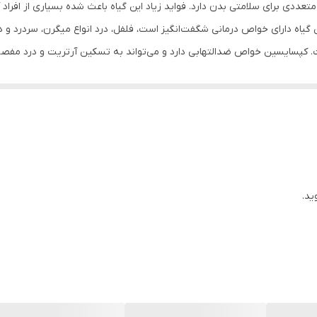
مایع
عددی برای سلامتی بدن دارد. فواید زیاد این گیاه باعث شده بسیاری از افراد آ
 گیاه دارای خواص درمانی شگفت‌انگیز است، فلفل، درد انواع میگرن، سردرد و در
دارای ویتامین
. کپسایسین خواص ضدالتهابی دارد و می‌تواند به تسکین آرتریت و درد مفصل
ایران
فلفل قرمز می‌تواند از عفونت ناشی از آسیب‌ پیشگیری کند، چون دارای خواص
خواص آنتی اکسیدانی به پوست درخشش خاصی می‌بخشد و مناسب ماساژ درمانی ی
سازمان غذا و دارو
 و روماتیسم مناسب است ، روغن فلفل قرمز اثر لاغری موضعی و آرامبخش و ض
انواع پوست
و مک ناشی از آفتاب و پیری و درمان جوش و درمان زخم کمک می کند و همچنی
80 میلی لیتر میلی‌لیتر
ید.
الانتئین ،کلاژن ، امگا 3،6،9 ،ریبوفلاوین، پانتونیک اسید، تیامین، پیریدوکسین، ویتامین E
دارای روغن