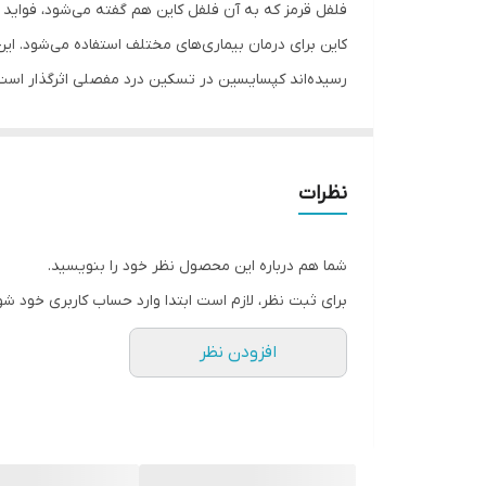
نوع
فلفل قرمز که به آن فلفل کاین هم گفته می‌شود، فواید مت
کاین برای درمان بیماری‌های مختلف استفاده می‌شود. این
مشخصات ویژه
رسیده‌اند کپسایسین در تسکین درد مفصلی اثرگذار است
کشور مبدا برند
در بهبود درد ناشی از پوکی استخوان مفید باشد. روغن 
دارد.روغن‌ فلفل قرمز با وجود سطح بالای ویتامین و 
صادر کننده مجوز
سینوزیت، ضد اسپاسم و درد مفاصل و آرتروز و کمر درد
نظرات
سازگار با پوست‌های
به درمان آکنه و اگزما و درمان لک های پوستی و کک 
خشکی پوست می شود.
حجم
شما هم درباره این محصول نظر خود را بنویسید.
برای ثبت نظر، لازم است ابتدا وارد حساب کاربری خود شو
حاوی
افزودن نظر
ترکیبات